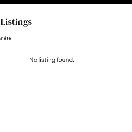
Listings
priété
No listing found.