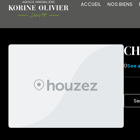
ACCUEIL
NOS BIENS
CH
0
See a
Se