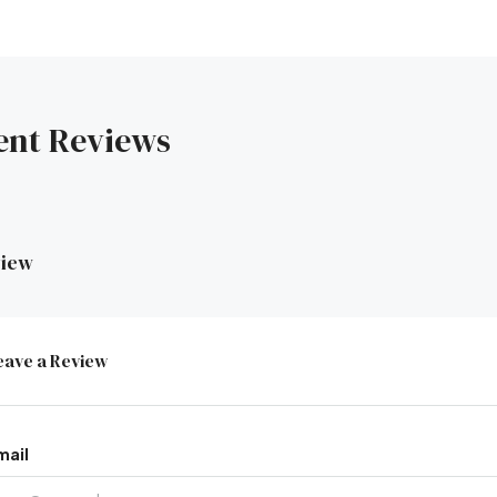
ent Reviews
view
eave a Review
mail