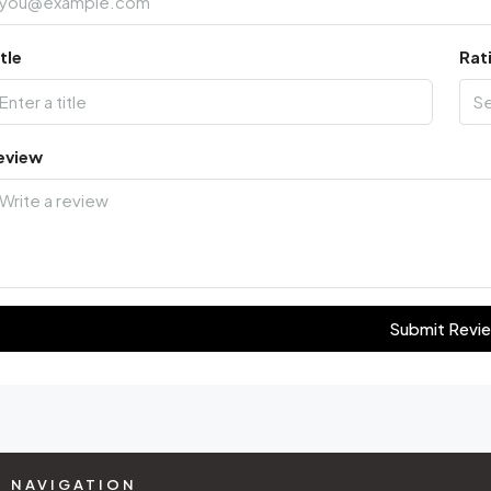
tle
Rat
S
eview
Submit Revi
NAVIGATION