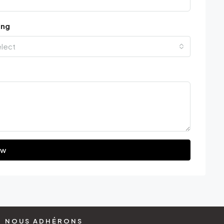
ing
elect
ew
NOUS ADHÉRONS