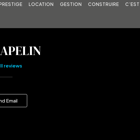
PRESTIGE
LOCATION
GESTION
CONSTRUIRE
C’EST
APELIN
ll reviews
nd Email