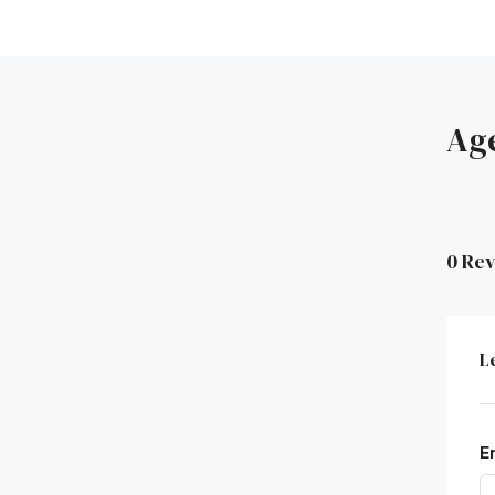
Ag
0 Re
L
E