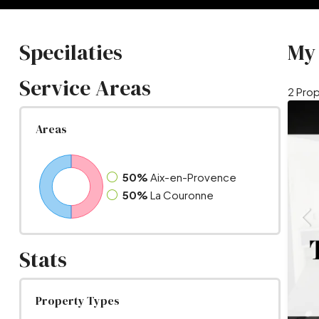
Specilaties
My 
Service Areas
2 Prop
Areas
50%
Aix-en-Provence
50%
La Couronne
Stats
Property Types