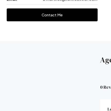
Contact Me
Ag
0 Re
L