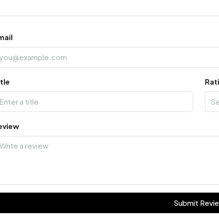
mail
tle
Rat
S
eview
Submit Revi