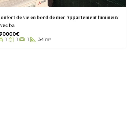
onfort de vie en bord de mer Appartement lumineux
vec ba
190000€
1
1
1
34
m²