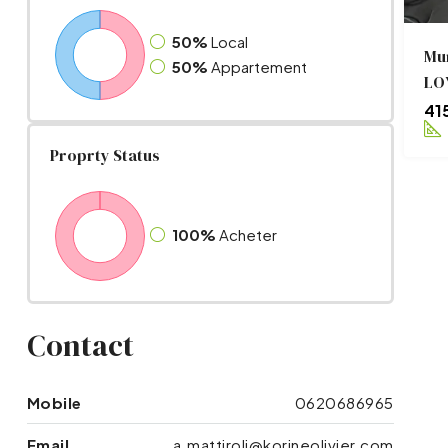
50%
Local
Mur
50%
Appartement
LO
41
Proprty Status
100%
Acheter
Contact
Mobile
0620686965
Email
a.mattiroli@korineolivier.com