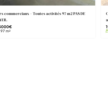
s commerciaux – Toutes activités 97 m2 PAS DE
C
YER.
a
5000€
97
m²