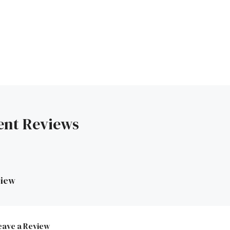
ent Reviews
view
eave a Review