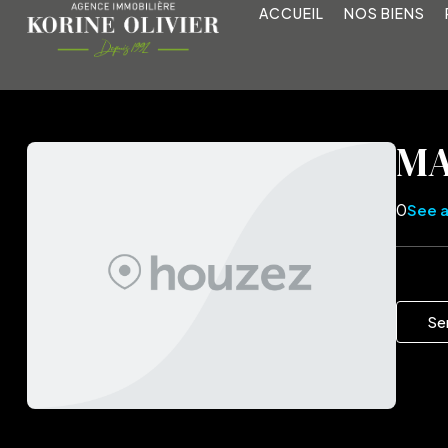
ACCUEIL
NOS BIENS
MA
0
See a
Se