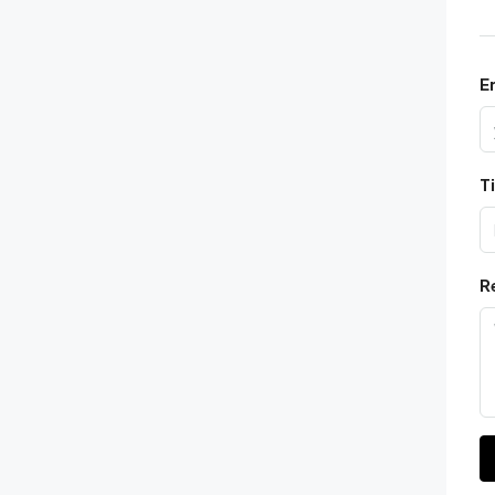
E
Ti
R