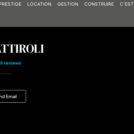
PRESTIGE
LOCATION
GESTION
CONSTRUIRE
C’EST
TTIROLI
ll reviews
nd Email