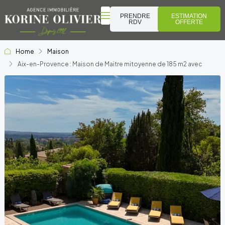
PRENDRE
ESTIMATION
RDV
OFFERTE
Home
Maison
Aix-en-Provence : Maison de Maitre mitoyenne de 185 m2 avec