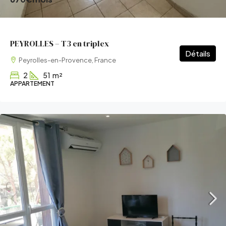
PEYROLLES – T3 en triplex
Détails
Peyrolles-en-Provence, France
2
51
m²
APPARTEMENT