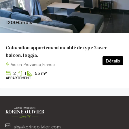
1200€
mois
Colocation appartement meublé de type 3 avec
balcon, loggia,
Détails
Aix-en-Provence, France
2
1
53
m²
APPARTEMENT
aix@korineolivier.com