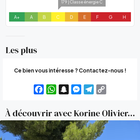
179 | Classe énergie C
A+
A
B
C
D
E
F
G
H
Les plus
Ce bien vous intéresse ? Contactez-nous !
Facebook
WhatsApp
Snapchat
Messenger
Telegram
Copy
Link
À découvrir avec Korine Olivier...