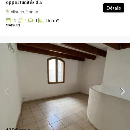
opportunités d’a
Détails
Allauch, France
4
1
1
151
m²
MAISON
670€
mois