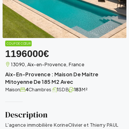
COUP DE CŒUR
1196000€
13090, Aix-en-Provence, France
Aix-En-Provence : Maison De Maitre
Mitoyenne De 185 M2 Avec
Maison
4
Chambres
1
SDB
183
M²
Description
L'agence immobilière KorineOlivier et Thierry PAUL