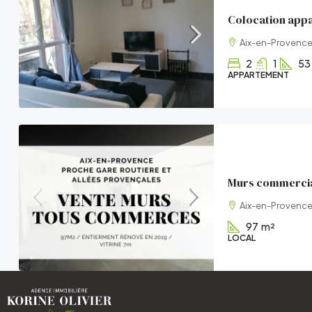
Aix-en-Provence
2
1
53
APPARTEMENT
Aix-en-Provence
97
m²
LOCAL