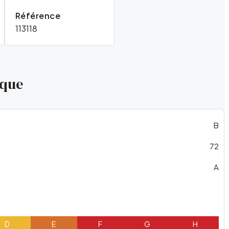
Référence
113118
ique
B
72
A
D
E
F
G
H