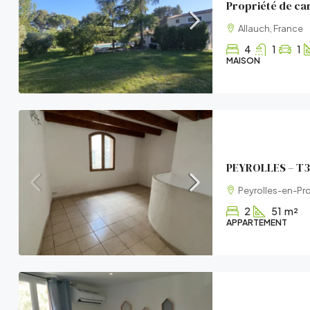
Allauch, France
4
1
1
MAISON
PEYROLLES – T3 
Peyrolles-en-Pr
2
51
m²
APPARTEMENT