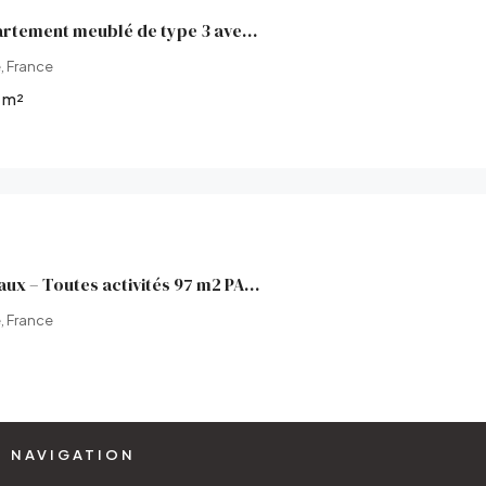
Colocation appartement meublé de type 3 avec balcon, loggia,
, France
m²
Murs commerciaux – Toutes activités 97 m2 PAS DE LOYER.
, France
NAVIGATION