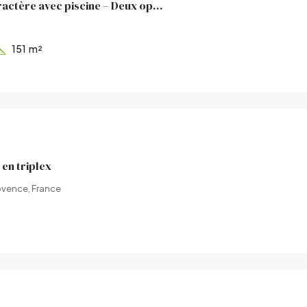
Propriété de caractère avec piscine – Deux opportunités d’a
151
m²
en triplex
ovence, France