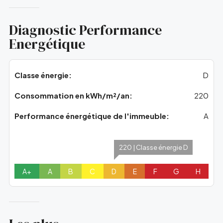
Diagnostic Performance
Energétique
Classe énergie:
D
Consommation en kWh/m²/an:
220
Performance énergétique de l'immeuble:
A
220 | Classe énergie D
A+
A
B
C
D
E
F
G
H