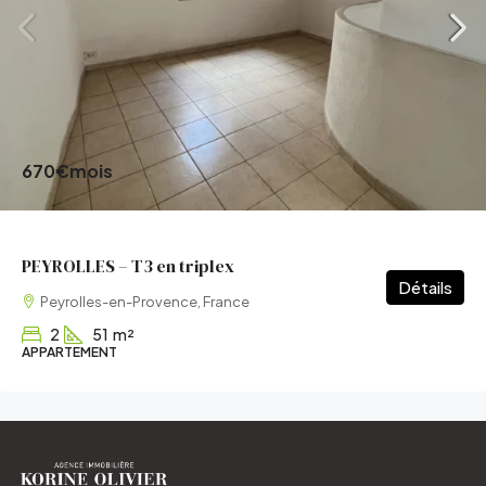
670€
mois
PEYROLLES – T3 en triplex
Détails
Peyrolles-en-Provence, France
2
51
m²
APPARTEMENT