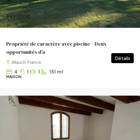
949000€
Propriété de caractère avec piscine – Deux
opportunités d’a
Détails
Allauch, France
4
1
1
151
m²
MAISON