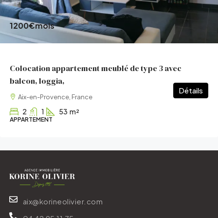
1200€
mois
Colocation appartement meublé de type 3 avec
balcon, loggia,
Détails
Aix-en-Provence, France
2
1
53
m²
APPARTEMENT
aix@korineolivier.com