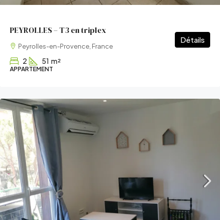
PEYROLLES – T3 en triplex
Détails
Peyrolles-en-Provence, France
2
51
m²
APPARTEMENT