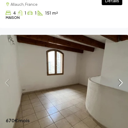
Détails
Allauch, France
4
1
1
151
m²
MAISON
670€
mois