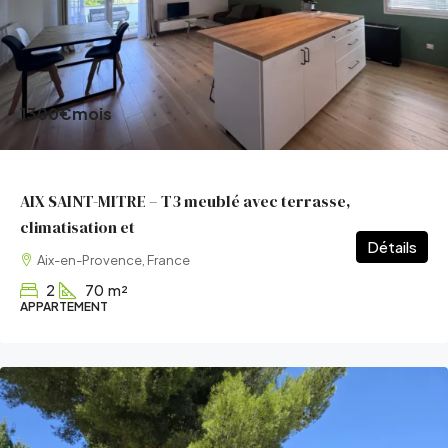
1300€
mois
AIX SAINT-MITRE – T3 meublé avec terrasse,
climatisation et
Détails
Aix-en-Provence, France
2
70
m²
APPARTEMENT