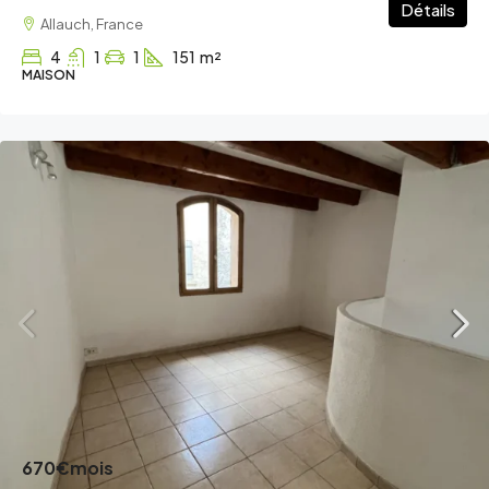
Détails
Allauch, France
4
1
1
151
m²
MAISON
670€
mois