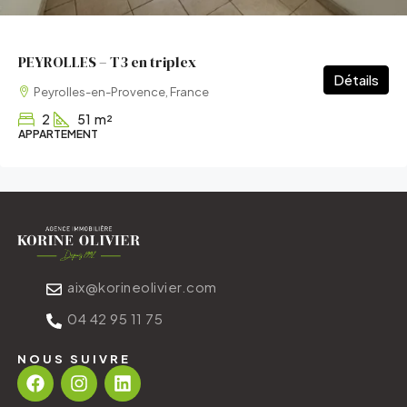
PEYROLLES – T3 en triplex
Détails
Peyrolles-en-Provence, France
2
51
m²
APPARTEMENT
aix@korineolivier.com
04 42 95 11 75
NOUS SUIVRE