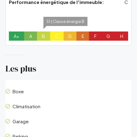
Performance énergétique de l'immeuble:
C
51 | Classe énergie B
A+
A
B
C
D
E
F
G
H
Les plus
Boxe
Climatisation
Garage
Parking