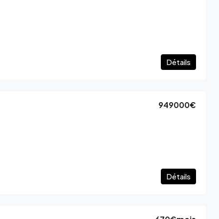
Détails
949000€
Détails