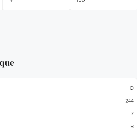
ique
D
244
7
B