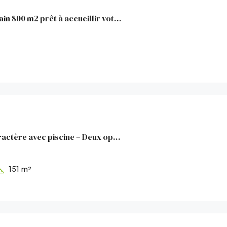
ALLAUCH – Terrain 800 m2 prêt à accueillir votre projet de v
Propriété de caractère avec piscine – Deux opportunités d’a
151
m²