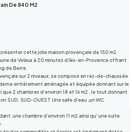
rain De 840 M2
us présenter cette jolie maison provençale de 150 m2
ommune de Velaux à 20 minutes d'Aix-en-Provence offrant
ang de Berre.
ovençale sur 2 niveaux, se compose en rez-de-chaussée
moderne entièrement aménagée et équipée donnant sur le
i que 2 chambres d'environ 18 et 16 m2 , le tout donnant
sition SUD, SUD-OUEST.Une salle d'eau ,un WC
ant, une chambre d'environ 11 m2 ainsi qu' une suite
e.
 de toutes commodités et écoles est également dotée