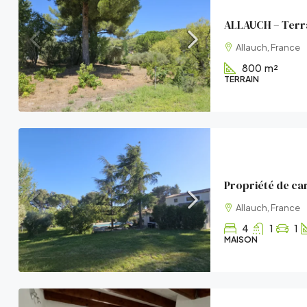
Allauch, France
800
m²
TERRAIN
Allauch, France
4
1
1
MAISON