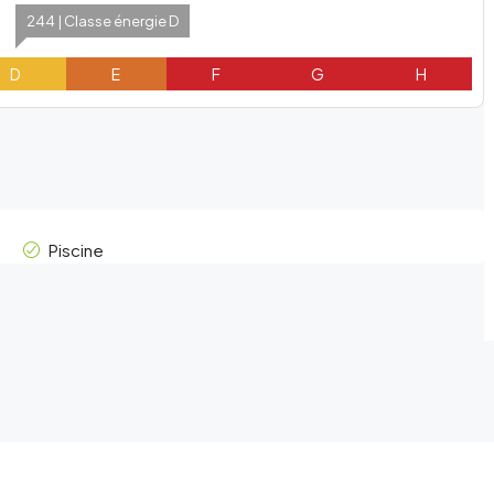
244 | Classe énergie D
D
E
F
G
H
Piscine