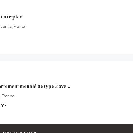
en triplex
ovence, France
Colocation appartement meublé de type 3 avec balcon, loggia,
, France
m²
NAVIGATION