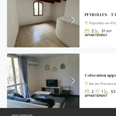
PEYROLLES – T3 
Peyrolles-en-Pr
2
51
m²
APPARTEMENT
Aix-en-Provence
2
1
53
APPARTEMENT