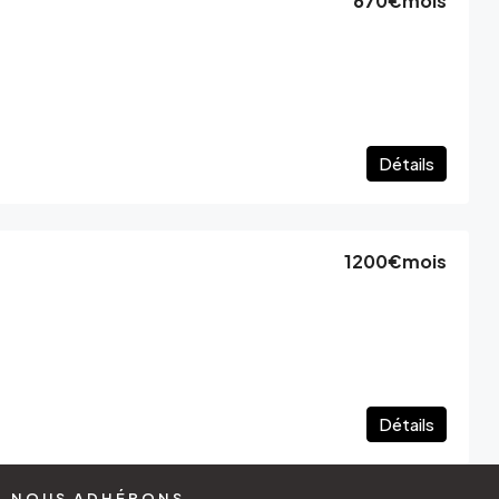
670€
mois
Détails
1200€
mois
Détails
NOUS ADHÉRONS