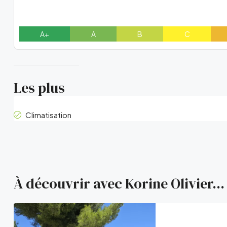
A+
A
B
C
Les plus
Climatisation
À découvrir avec Korine Olivier...