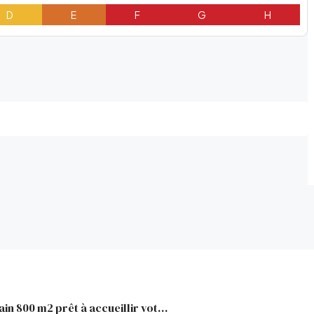
D
E
F
G
H
ALLAUCH – Terrain 800 m2 prêt à accueillir votre projet de v