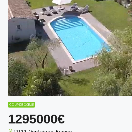
COUP DE CŒUR
1295000€
13122, Ventabren, France