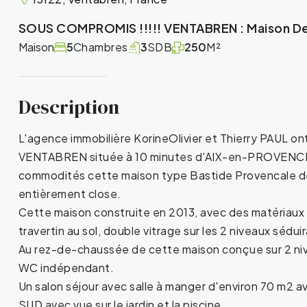
SOUS COMPROMIS !!!!! VENTABREN : Maison D
Maison
5
Chambres
3
SDB
250
M²
Description
L'agence immobilière KorineOlivier et Thierry PAUL ont
VENTABREN située à 10 minutes d'AIX-en-PROVENCE,
commodités cette maison type Bastide Provencale de
entièrement close.
Cette maison construite en 2013, avec des matériaux e
travertin au sol, double vitrage sur les 2 niveaux sédu
Au rez-de-chaussée de cette maison conçue sur 2 nivea
WC indépendant.
Un salon séjour avec salle à manger d'environ 70 m2 a
SUD avec vue sur le jardin et la piscine.