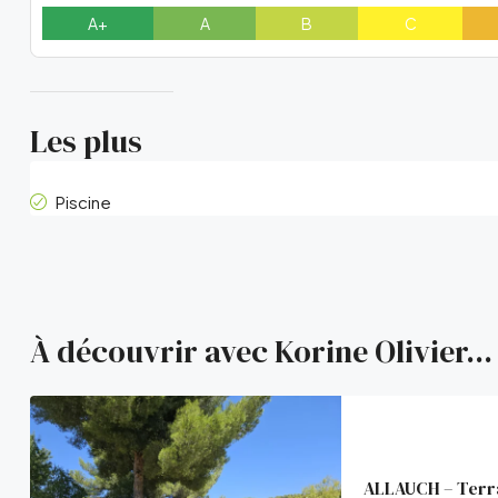
A+
A
B
C
Les plus
Piscine
À découvrir avec Korine Olivier...