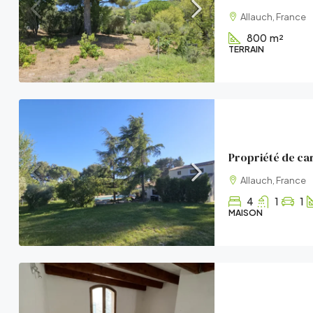
Allauch, France
800
m²
TERRAIN
Allauch, France
4
1
1
MAISON