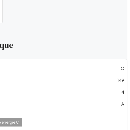
ique
C
149
4
A
e énergie C