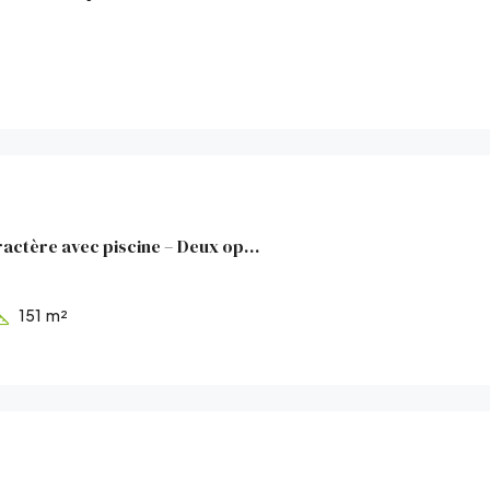
Propriété de caractère avec piscine – Deux opportunités d’a
151
m²