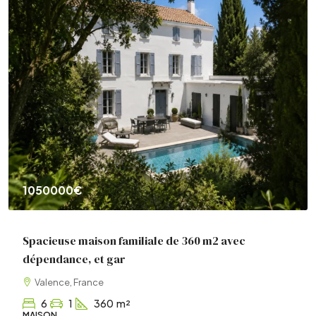
1050000€
Spacieuse maison familiale de 360 m2 avec
dépendance, et gar
Valence, France
6
1
360
m²
MAISON