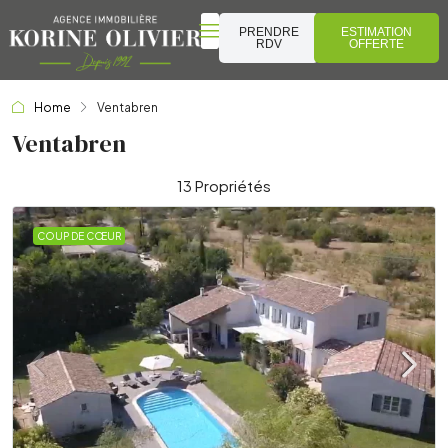
PRENDRE
ESTIMATION
RDV
OFFERTE
Home
Ventabren
Ventabren
13 Propriétés
COUP DE CŒUR