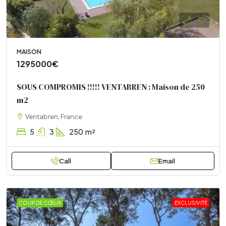
MAISON
1295000€
SOUS COMPROMIS !!!!! VENTABREN : Maison de 250
m2
Ventabren, France
5
3
250
m²
Call
Email
COUP DE CŒUR
EXCLUSIVITÉ