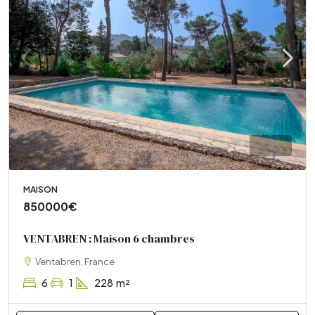
MAISON
850000€
VENTABREN : Maison 6 chambres
Ventabren, France
6
1
228
m²