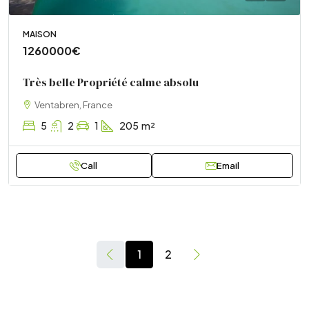
MAISON
1260000€
Très belle Propriété calme absolu
Ventabren, France
5
2
1
205
m²
Call
Email
1
2