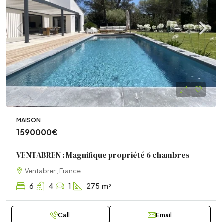
MAISON
1590000€
VENTABREN : Magnifique propriété 6 chambres
Ventabren, France
6
4
1
275
m²
Call
Email