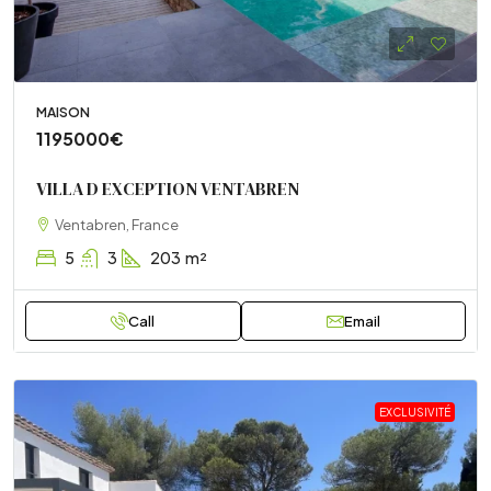
MAISON
1195000€
VILLA D EXCEPTION VENTABREN
Ventabren, France
5
3
203
m²
Call
Email
EXCLUSIVITÉ