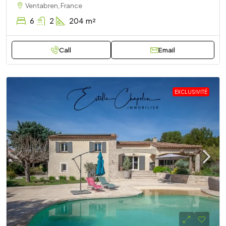
Ventabren, France
6
2
204
m²
Call
Email
EXCLUSIVITÉ