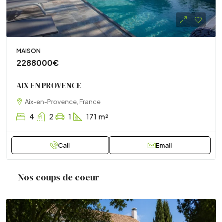
MAISON
2288000€
AIX EN PROVENCE
Aix-en-Provence, France
4
2
1
171
m²
Call
Email
Nos coups de coeur