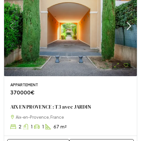
APPARTEMENT
370000€
AIX EN PROVENCE : T3 avec JARDIN
Aix-en-Provence, France
2
1
1
67
m²