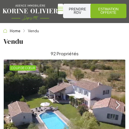
PRENDRE
ESTIMATION
RDV
OFFERTE
Home
Vendu
Vendu
92 Propriétés
COUP DE CŒUR