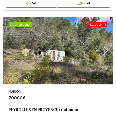
Call
Email
COUP DE CŒUR
EXCLUSIVITÉ
MAISON
70000€
PEYROLLES EN PROVENCE : Cabanon