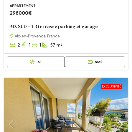
APPARTEMENT
298000€
AIX SUD – T3 terrasse parking et garage
Aix-en-Provence, France
2
1
1
57
m²
Call
Email
EXCLUSIVITÉ