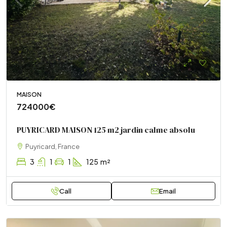
MAISON
724000€
PUYRICARD MAISON 125 m2 jardin calme absolu
Puyricard, France
3
1
1
125
m²
Call
Email