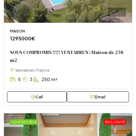
MAISON
1295000€
SOUS COMPROMIS !!!!! VENTABREN : Maison de 250
m2
Ventabren, France
5
3
250
m²
Call
Email
COUP DE CŒUR
EXCLUSIVITÉ