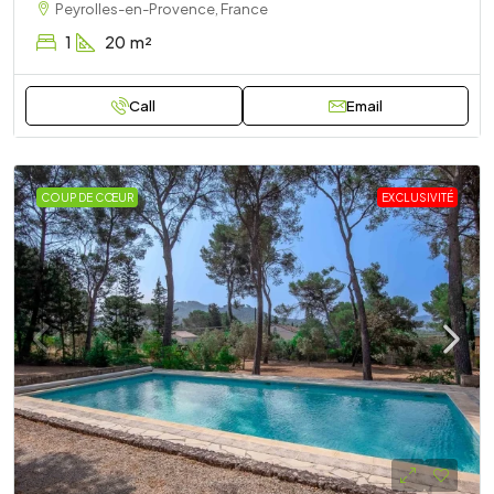
Peyrolles-en-Provence, France
1
20
m²
Call
Email
COUP DE CŒUR
EXCLUSIVITÉ