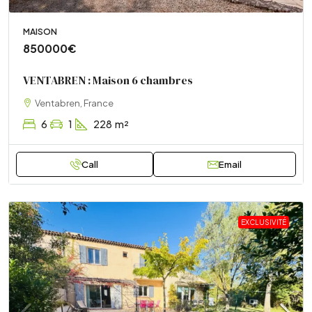
MAISON
850000€
VENTABREN : Maison 6 chambres
Ventabren, France
6
1
228
m²
Call
Email
EXCLUSIVITÉ