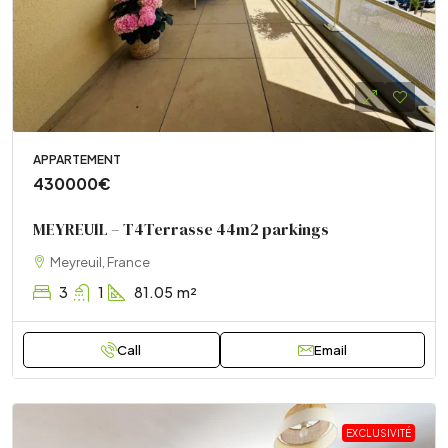
APPARTEMENT
430000€
MEYREUlL – T4Terrasse 44m2 parkings
Meyreuil, France
3
1
81.05
m²
Call
Email
EXCLUSIVITÉ